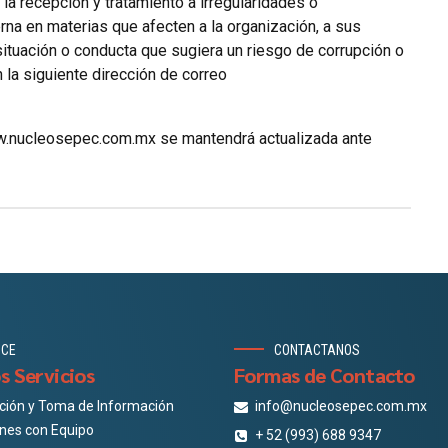
a recepción y tratamiento a irregularidades o
na en materias que afecten a la organización, a sus
ituación o conducta que sugiera un riesgo de corrupción o
 la siguiente dirección de correo
ww.nucleosepec.com.mx se mantendrá actualizada ante
OCE
CONTACTANOS
s Servicios
Formas de Contacto
ción y Toma de Información
info@nucleosepec.com.mx
ones con Equipo
+ 52 (993) 688 9347